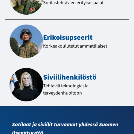
Sotilastehtävien erityisosaajat
Erikoisupseerit
Korkeakoulutetut ammattilaiset
Siviili­henkilöstö
Tehtäviä teknologiasta
terveydenhuoltoon
Sotilaat ja siviilit turvaavat yhdessä Suomen
itsenäisyyttä