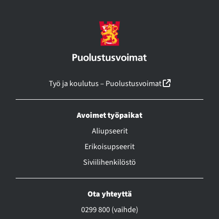
(linkki avautu
Työ ja koulutus – Puolustusvoimat
Avoimet työpaikat
Aliupseerit
Erikoisupseerit
Siviilihenkilöstö
Ota yhteyttä
0299 800 (vaihde)