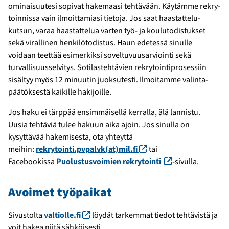
ominai­suutesi sopivat hakemaasi tehtävään. Käytämme rekry­
toinnissa vain ilmoitta­miasi tietoja. Jos saat haastattelu­
kutsun, varaa haastat­telua varten työ- ja koulu­todistukset
sekä virallinen henkilö­todistus. Haun edetessä sinulle
voidaan teettää esi­merkiksi soveltuvuus­arviointi sekä
turvallisuus­selvitys. Sotilas­tehtävien rekrytointi­prosessiin
sisältyy myös 12 minuutin juoksutesti. Ilmoitamme valinta­
päätöksestä kaikille hakijoille.
Jos haku ei tärppää ensim­mäisellä kerralla, älä lannistu.
Uusia tehtäviä tulee hakuun aika ajoin. Jos sinulla on
kysyttävää hakemisesta, ota yhteyttä
(linkki avautuu uuteen
meihin:
rekrytointi.pvpalvk(at)mil.fi
tai
(linkki avautuu
Facebookissa
Puolustusvoimien rekrytointi
-sivulla.
Avoimet työpaikat
(linkki avautuu uuteen ikkunaan)
Sivustolta
valtiolle.fi
löydät tarkemmat tiedot tehtävistä ja
voit hakea niitä sähköisesti.