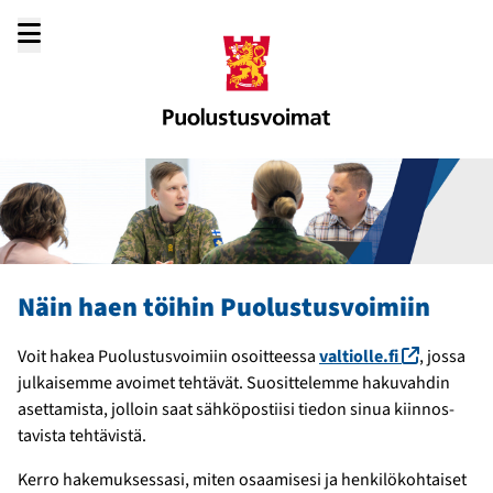
Siirry
sisältöön
Näin haen töihin Puolustusvoimiin
(linkki a
Voit hakea Puolustus­voimiin osoit­teessa
valtiolle.fi
, jossa
julkaisemme avoimet tehtävät. Suositte­lemme haku­vahdin
asettamista, jolloin saat sähkö­postiisi tiedon sinua kiinnos­
tavista tehtävistä.
Kerro hakemuksessasi, miten osaamisesi ja henkilö­kohtaiset