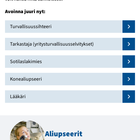
Avoinna juuri nyt:
Turvallisuussihteeri
Näytä
Tarkastaja (yritysturvallisuusselvitykset)
Näytä
Sotilaslakimies
Näytä
Konealiupseeri
Näytä
Lääkäri
Näytä
Aliupseerit