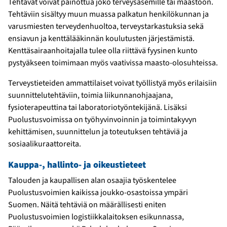
Tehtävät voivat painottua joko terveysasemille tai maastoon.
Tehtäviin sisältyy muun muassa palkatun henkilökunnan ja
varusmiesten terveydenhuoltoa, terveystarkastuksia sekä
ensiavun ja kenttälääkinnän koulutusten järjestämistä.
Kenttäsairaanhoitajalla tulee olla riittävä fyysinen kunto
pystyäkseen toimimaan myös vaativissa maasto-olosuhteissa.
Terveystieteiden ammattilaiset voivat työllistyä myös erilaisiin
suunnittelutehtäviin, toimia liikunnanohjaajana,
fysioterapeuttina tai laboratoriotyöntekijänä. Lisäksi
Puolustusvoimissa on työhyvinvoinnin ja toimintakyvyn
kehittämisen, suunnittelun ja toteutuksen tehtäviä ja
sosiaalikuraattoreita.
Kauppa-, hallinto- ja oikeustieteet
Talouden ja kaupallisen alan osaajia työskentelee
Puolustusvoimien kaikissa joukko-osastoissa ympäri
Suomen. Näitä tehtäviä on määrällisesti eniten
Puolustusvoimien logistiikkalaitoksen esikunnassa,