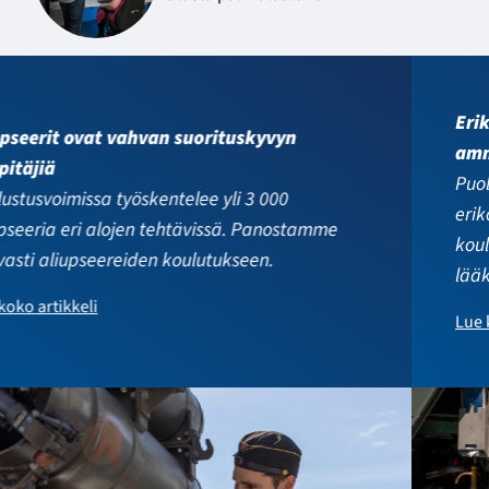
Erikoisupseerit ovat korkeakoulutettuja
ammattilaisia
Puolustusvoimissa työskentelee noin 800 on
erikoisupseeria. He toimivat sotilasviroissa ja ovat
koulutukseltaan diplomi-insinöörejä, insinöörejä,
lääkäreitä, pappeja tai kapellimestareita.
Lue koko artikkeli