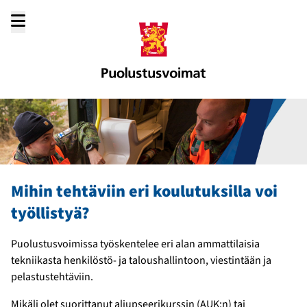
Siirry
sisältöön
Mihin tehtäviin eri koulutuksilla voi
työllistyä?
Puolustusvoimissa työskentelee eri alan ammattilaisia
tekniikasta henkilöstö- ja taloushallintoon, viestintään ja
pelastustehtäviin.
Mikäli olet suorittanut aliupseerikurssin (AUK:n) tai