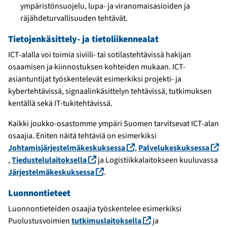
ympäristönsuojelu, lupa- ja viranomaisasioiden ja
räjähdeturvallisuuden tehtävät.
Tietojenkäsittely- ja tietoliikennealat
ICT-alalla voi toimia siviili- tai sotilastehtävissä hakijan
osaamisen ja kiinnostuksen kohteiden mukaan. ICT-
asiantuntijat työskentelevät esimerkiksi projekti- ja
kybertehtävissä, signaalinkäsittelyn tehtävissä, tutkimuksen
kentällä sekä IT-tukitehtävissä.
Kaikki joukko-osastomme ympäri Suomen tarvitsevat ICT-alan
osaajia. Eniten näitä tehtäviä on esimerkiksi
(linkki avautuu uuteen ik
Johtamisjärjestelmäkeskuksessa
,
Palvelukeskuksessa
(linkki avautuu uuteen ikkunaan)
(linkki avautuu uuteen ikkunaan)
,
Tiedustelulaitoksella
ja Logistiikkalaitokseen kuuluvassa
(linkki avautuu uuteen ikkunaan)
Järjestelmäkeskuksessa
.
Luonnontieteet
Luonnontieteiden osaajia työskentelee esimerkiksi
(linkki avautuu uute
Puolustusvoimien
tutkimuslaitoksella
ja