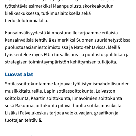
työtehtäviä esimerkiksi Maanpuolustuskorkeakoulun
kielikeskuksessa, tutkimuslaitoksella sekä
tiedustelutoimialalla.
Kansainvälisyydestä kiinnostuneille tarjoamme erilaisia
kansainvälisiä tehtäviä esimerkiksi Suomen suurlähetystöissä
puolustusasiamiestoimistoissa ja Nato-tehtävissä. Meillä
työskentelee myös EU:n turvallisuus- ja puolustuspolitiikan ja
strategisen toimintaympäristön kehittymisen tutkijoita.
Luovat alat
Sotilassoittokuntamme tarjoavat työllistymismahdollisuuden
musiikkitaitureille. Lapin sotilassoittokunta, Laivaston
soittokunta, Kaartin soittokunta, Ilmavoimien soittokunta
sekä Rakuunasoittokunta pitävät huolta sotilasmusiikista.
Lisäksi Palvelukeskus tarjoaa valokuvaajan, graafikon ja
tuottajan tehtäviä.