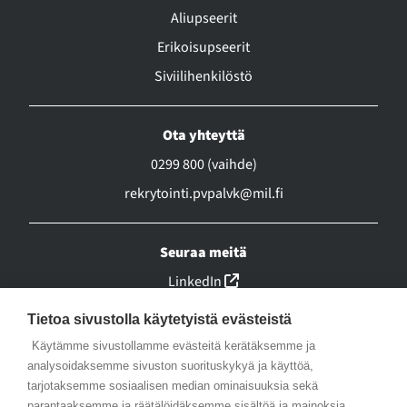
Aliupseerit
Erikoisupseerit
Siviilihenkilöstö
Ota yhteyttä
0299 800 (vaihde)
rekrytointi.pvpalvk@mil.fi
Seuraa meitä
(linkki avautuu uuteen ikk
LinkedIn
(linkki avautuu uuteen ikk
Facebook
Tietoa sivustolla käytetyistä evästeistä
(linkki avautuu uuteen ikk
Instagram
Käytämme sivustollamme evästeitä kerätäksemme ja
(linkki avautuu uuteen ikk
analysoidaksemme sivuston suorituskykyä ja käyttöä,
YouTube
tarjotaksemme sosiaalisen median ominaisuuksia sekä
(linkki avautuu uuteen ikkunaa
X
parantaaksemme ja räätälöidäksemme sisältöä ja mainoksia.