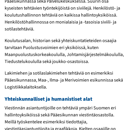
Pääesikunnassa sekä Palvelukeskuksessa. Suurin osa
kyseisten tehtävien työntekijöistä on siviilejä. Henkilöstö- ja
koulutushallinnon tehtäviä on kaikissa hallintoyksiköissä.
Henkilöstöhallinnossa on monialaisia ja -tasoisia siviili- ja
sotilastehtäviä.
Koulutusalan, historian sekä yhteiskuntatieteiden osaajia
tarvitaan Puolustusvoimien eri yksiköissä, kuten
Maanpuolustuskorkeakoululla, Johtamisjärjestelmäkoululla,
Tiedustelukoululla sekä joukko-osastoissa.
Lakimiehen ja sotilaslakimiehen tehtäviä on esimerkiksi
Pääesikunnassa, Maa-, Ilma- ja Merivoimien esikunnissa sekä
Logistiikkalaitoksella.
Yhteiskunnalliset ja humanistiset alat
Viestinnän asiantuntijoille on tehtäviä ympäri Suomen eri
hallintoyksiköissä sekä Pääesikunnan viestintäosastolla.
Meillä työskentelee esimerkiksi tiedottajia,
viestintäasiantuntijoita ja graafikkoja. Kielten osaajille on