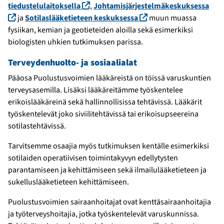
(linkki avautuu uuteen ikkunaan)
tiedustelulaitoksella
,
Johtamisjärjestelmäkeskuksessa
(linkki avautuu uuteen ikkunaan)
(linkki avautuu uutee
ja
Sotilaslääketieteen keskuksessa
muun muassa
fysiikan, kemian ja geotieteiden aloilla sekä esimerkiksi
biologisten uhkien tutkimuksen parissa.
Terveydenhuolto- ja sosiaalialat
Pääosa Puolustusvoimien lääkäreistä on töissä varuskuntien
terveysasemilla. Lisäksi lääkäreitämme työskentelee
erikoislääkäreinä sekä hallinnollisissa tehtävissä. Lääkärit
työskentelevät joko siviilitehtävissä tai erikoisupseereina
sotilastehtävissä.
Tarvitsemme osaajia myös tutkimuksen kentälle esimerkiksi
sotilaiden operatiivisen toimintakyvyn edellytysten
parantamiseen ja kehittämiseen sekä ilmailulääketieteen ja
sukelluslääketieteen kehittämiseen.
Puolustusvoimien sairaanhoitajat ovat kenttäsairaanhoitajia
ja työterveyshoitajia, jotka työskentelevät varuskunnissa.