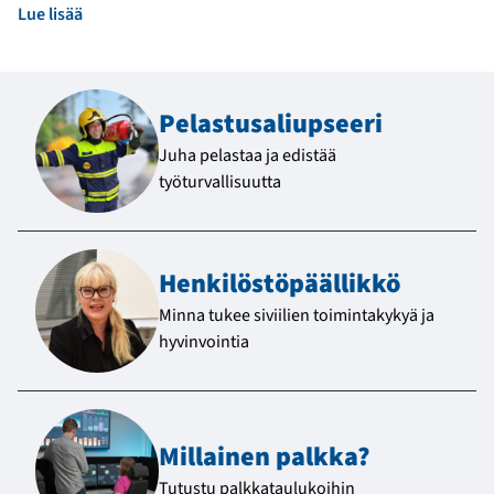
Lue lisää
Pelastus­aliupseeri
Juha pelastaa ja edistää
työturvallisuutta
Henkilöstö­päällikkö
Minna tukee siviilien toimintakykyä ja
hyvinvointia
Millainen palkka?
Tutustu palkkataulukoihin