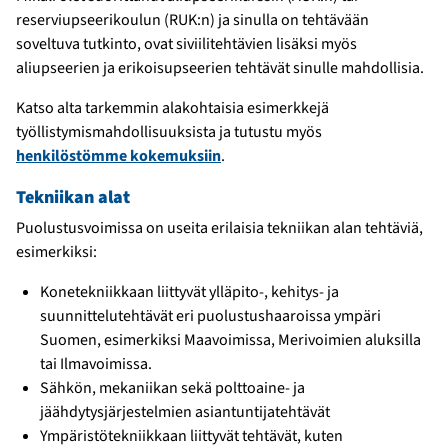
reserviupseerikoulun (RUK:n) ja sinulla on tehtävään
soveltuva tutkinto, ovat siviilitehtävien lisäksi myös
aliupseerien ja erikoisupseerien tehtävät sinulle mahdollisia.
Katso alta tarkemmin alakohtaisia esimerkkejä
työllistymismahdollisuuksista ja tutustu myös
henkilöstömme kokemuksiin
.
Tekniikan alat
Puolustusvoimissa on useita erilaisia tekniikan alan tehtäviä,
esimerkiksi:
Konetekniikkaan liittyvät ylläpito-, kehitys- ja
suunnittelutehtävät eri puolustushaaroissa ympäri
Suomen, esimerkiksi Maavoimissa, Merivoimien aluksilla
tai Ilmavoimissa.
Sähkön, mekaniikan sekä polttoaine- ja
jäähdytysjärjestelmien asiantuntijatehtävät
Ympäristötekniikkaan liittyvät tehtävät, kuten