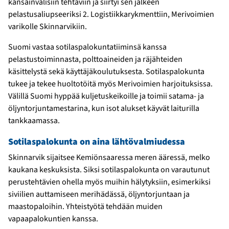
kansainvälisiin tehtäviin ja siirtyi sen jälkeen
pelastusaliupseeriksi 2. Logistiikkarykmenttiin, Merivoimien
varikolle Skinnarvikiin.
Suomi vastaa sotilaspalokuntatiiminsä kanssa
pelastustoiminnasta, polttoaineiden ja räjähteiden
käsittelystä sekä käyttäjäkoulutuksesta. Sotilaspalokunta
tukee ja tekee huoltotöitä myös Merivoimien harjoituksissa.
Välillä Suomi hyppää kuljetuskeikoille ja toimii satama- ja
öljyntorjuntamestarina, kun isot alukset käyvät laiturilla
tankkaamassa.
Sotilaspalokunta on aina lähtövalmiudessa
Skinnarvik sijaitsee Kemiönsaaressa meren ääressä, melko
kaukana keskuksista. Siksi sotilaspalokunta on varautunut
perustehtävien ohella myös muihin hälytyksiin, esimerkiksi
siviilien auttamiseen merihädässä, öljyntorjuntaan ja
maastopaloihin. Yhteistyötä tehdään muiden
vapaapalokuntien kanssa.