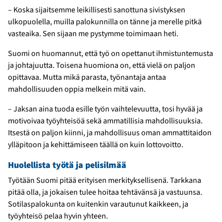
– Koska sijaitsemme leikillisesti sanottuna sivistyksen
ulkopuolella, muilla palokunnilla on tänne ja merelle pitkä
vasteaika. Sen sijaan me pystymme toimimaan heti.
Suomi on huomannut, että työ on opettanut ihmistuntemusta
ja johtajuutta. Toisena huomiona on, että vielä on paljon
opittavaa. Mutta mikä parasta, työnantaja antaa
mahdollisuuden oppia melkein mitä vain.
– Jaksan aina tuoda esille työn vaihtelevuutta, tosi hyvää ja
motivoivaa työyhteisöä sekä ammatillisia mahdollisuuksia.
Itsestä on paljon kiinni, ja mahdollisuus oman ammattitaidon
ylläpitoon ja kehittämiseen täällä on kuin lottovoitto.
Huolellista työtä ja pelisilmää
Työtään Suomi pitää erityisen merkityksellisenä. Tarkkana
pitää olla, ja jokaisen tulee hoitaa tehtävänsä ja vastuunsa.
Sotilaspalokunta on kuitenkin varautunut kaikkeen, ja
työyhteisö pelaa hyvin yhteen.