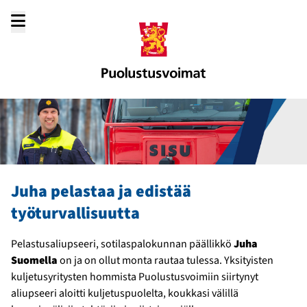
Siirry
sisältöön
Juha pelastaa ja edistää
työturvallisuutta
Pelastusaliupseeri, sotilaspalokunnan päällikkö
Juha
Suomella
on ja on ollut monta rautaa tulessa. Yksityisten
kuljetusyritysten hommista Puolustusvoimiin siirtynyt
aliupseeri aloitti kuljetuspuolelta, koukkasi välillä