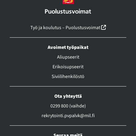
(linkki avautu
Työ ja koulutus – Puolustusvoimat
Avoimet työpaikat
Aliupseerit
Erikoisupseerit
Siviilihenkilöstö
Ota yhteyttä
0299 800 (vaihde)
rekrytointi.pvpalvk@mil.fi
Seuraa meitä