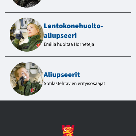
Lentokone­huolto­
aliupseeri
Emilia huoltaa Horneteja
Aliupseerit
Sotilastehtävien erityisosaajat