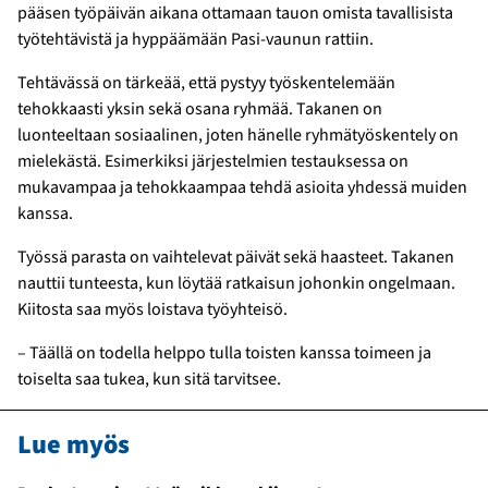
pääsen työpäivän aikana ottamaan tauon omista tavallisista
työtehtävistä ja hyppäämään Pasi-vaunun rattiin.
Tehtävässä on tärkeää, että pystyy työskentelemään
tehokkaasti yksin sekä osana ryhmää. Takanen on
luonteeltaan sosiaalinen, joten hänelle ryhmätyöskentely on
mielekästä. Esimerkiksi järjestelmien testauksessa on
mukavampaa ja tehokkaampaa tehdä asioita yhdessä muiden
kanssa.
Työssä parasta on vaihtelevat päivät sekä haasteet. Takanen
nauttii tunteesta, kun löytää ratkaisun johonkin ongelmaan.
Kiitosta saa myös loistava työyhteisö.
– Täällä on todella helppo tulla toisten kanssa toimeen ja
toiselta saa tukea, kun sitä tarvitsee.
Lue myös