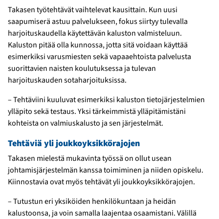
Takasen työtehtävät vaihtelevat kausittain. Kun uusi
saapumiserä astuu palvelukseen, fokus siirtyy tulevalla
harjoituskaudella käytettävän kaluston valmisteluun.
Kaluston pitää olla kunnossa, jotta sitä voidaan käyttää
esimerkiksi varusmiesten sekä vapaaehtoista palvelusta
suorittavien naisten koulutuksessa ja tulevan
harjoituskauden sotaharjoituksissa.
– Tehtäviini kuuluvat esimerkiksi kaluston tietojärjestelmien
ylläpito sekä testaus. Yksi tärkeimmistä ylläpitämistäni
kohteista on valmiuskalusto ja sen järjestelmät.
Tehtäviä yli joukkoyksikkörajojen
Takasen mielestä mukavinta työssä on ollut usean
johtamisjärjestelmän kanssa toimiminen ja niiden opiskelu.
Kiinnostavia ovat myös tehtävät yli joukkoyksikkörajojen.
– Tutustun eri yksiköiden henkilökuntaan ja heidän
kalustoonsa, ja voin samalla laajentaa osaamistani. Välillä