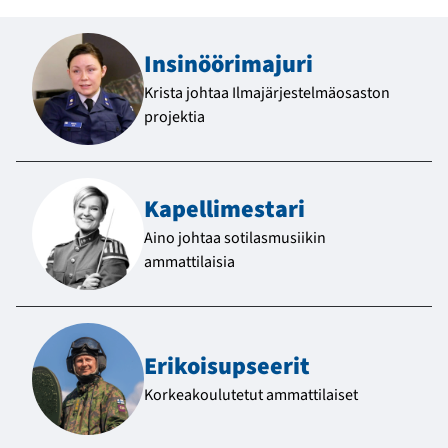
Insinöörimajuri
Krista johtaa Ilmajärjestelmäosaston
projektia
Kapellimestari
Aino johtaa sotilasmusiikin
ammattilaisia
Erikoisupseerit
Korkeakoulutetut ammattilaiset