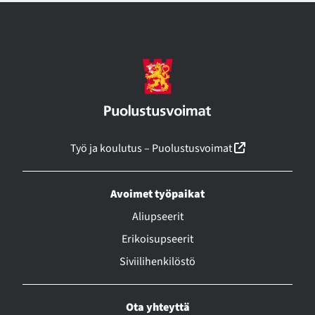
(linkki avautu
Työ ja koulutus – Puolustusvoimat
Avoimet työpaikat
Aliupseerit
Erikoisupseerit
Siviilihenkilöstö
Ota yhteyttä