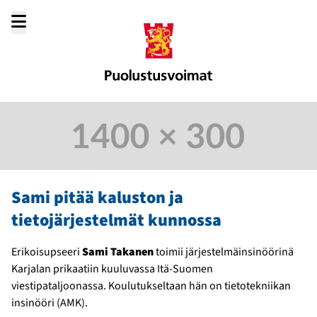
Siirry
sisältöön
Sami pitää kaluston ja
tietojärjestelmät kunnossa
Erikoisupseeri
Sami Takanen
toimii järjestelmäinsinöörinä
Karjalan prikaatiin kuuluvassa Itä-Suomen
viestipataljoonassa. Koulutukseltaan hän on tietotekniikan
insinööri (AMK).