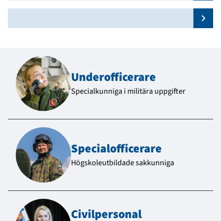
krytering?
Näytä
Underofficerare
Specialkunniga i militära uppgifter
Specialofficerare
Högskoleutbildade sakkunniga
Civilpersonal