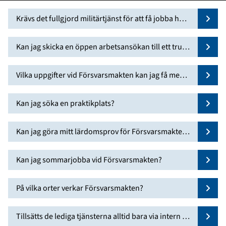
Krävs det fullgjord militärtjänst för att få jobba hos
Näytä
Försvarsmakten?
Kan jag skicka en öppen arbetsansökan till ett trup
Näytä
pförband som intresserar mig?
Vilka uppgifter vid Försvarsmakten kan jag få med
Näytä
min utbildning?
Kan jag söka en praktikplats?
Näytä
Kan jag göra mitt lärdomsprov för Försvarsmakte
Näytä
n?
Kan jag sommarjobba vid Försvarsmakten?
Näytä
På vilka orter verkar Försvarsmakten?
Näytä
Tillsätts de lediga tjänsterna alltid bara via intern re
Näytä