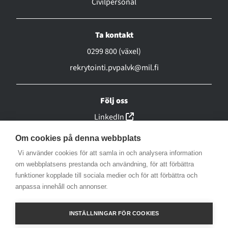
Civilpersonal
Ta kontakt
0299 800 (växel)
rekrytointi.pvpalvk@mil.fi
Följ oss
(linkki avautuu uuteen ikk
LinkedIn
(linkki avautuu uuteen ikk
Facebook
Om cookies på denna webbplats
(linkki avautuu uuteen ikk
Instagram
Vi använder cookies för att samla in och analysera information
(linkki avautuu uuteen ikk
om webbplatsens prestanda och användning, för att förbättra
YouTube
funktioner kopplade till sociala medier och för att förbättra och
(linkki avautuu uuteen ikkunaa
X
anpassa innehåll och annonser.
Tillgänglighetsutlåtande
INSTÄLLNINGAR FÖR COOKIES