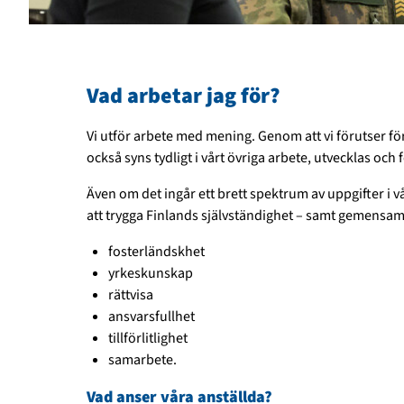
Vad arbetar jag för?
Vi utför arbete med mening. Genom att vi förutser f
också syns tydligt i vårt övriga arbete, utvecklas oc
Även om det ingår ett brett spektrum av uppgifter i 
att trygga Finlands självständighet – samt gemensa
fosterländskhet
yrkeskunskap
rättvisa
ansvarsfullhet
tillförlitlighet
samarbete.
Vad anser våra anställda?