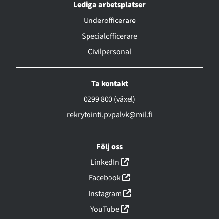
Lediga arbetsplatser
Underofficerare
Specialofficerare
Civilpersonal
Ta kontakt
0299 800 (växel)
rekrytointi.pvpalvk@mil.fi
Följ oss
(linkki avautuu uuteen ikk
LinkedIn
(linkki avautuu uuteen ikk
Facebook
(linkki avautuu uuteen ikk
Instagram
(linkki avautuu uuteen ikk
YouTube