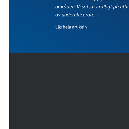
tjänster och är diplomingenjörer,
ingenjörer, läkare, präster eller
kapellmästare till utbildningen.
Läs hela artikeln