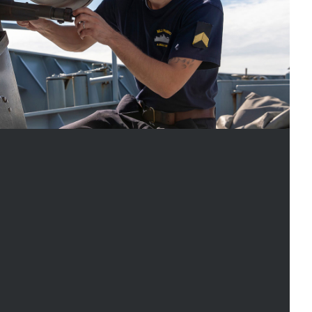
utuu uuteen ikkunaan)