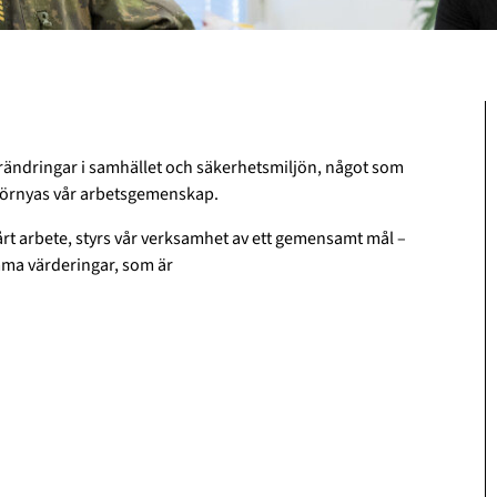
örändringar i samhället och säkerhetsmiljön, något som
h förnyas vår arbetsgemenskap.
vårt arbete, styrs vår verksamhet av ett gemensamt mål –
mma värderingar, som är