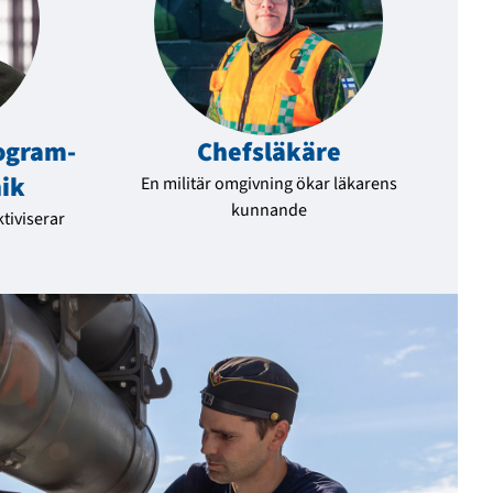
ogram­
Chefsläkäre
nik
En militär omgivning ökar läkarens
kunnande
tiviserar