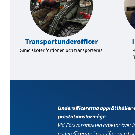
Transport­underofficer
Simo sköter fordonen och transporterna
K
f
Specialofficerarna är högskol
sakkunniga
Vid Försvarsmakten arbetar cirk
specialofficerare. De innehar mil