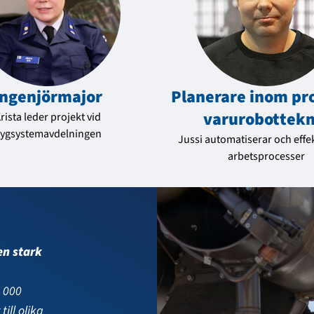
Ingenjörmajor
Planerare inom pr
varu­robot­tek
rista leder projekt vid
lygsystemavdelningen
Jussi automatiserar och effek
arbetsprocesser
eutbildade
a 800
itära