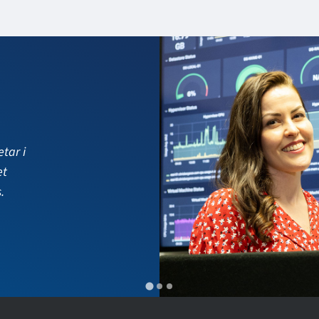
på
la sin