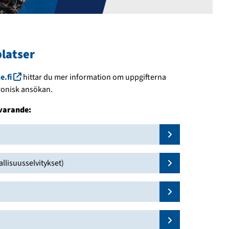
latser
(linkki avautuu uuteen ikkunaan)
e.fi
hittar du mer information om uppgifterna
ronisk ansökan.
rvarande:
Näytä lisää
allisuusselvitykset)
Näytä lisää
Näytä lisää
Näytä lisää