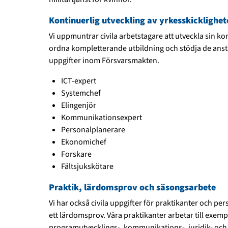
Kontinuerlig utveckling av yrkesskickligh
Vi uppmuntrar civila arbetstagare att utveckla sin 
ordna kompletterande utbildning och stödja de anstä
uppgifter inom Försvarsmakten.
ICT-expert
Systemchef
Elingenjör
Kommunikationsexpert
Personalplanerare
Ekonomichef
Forskare
Fältsjukskötare
Praktik, lärdomsprov och säsongsarbete
Vi har också civila uppgifter för praktikanter och pe
ett lärdomsprov. Våra praktikanter arbetar till exempe
programutvecklings-, kommunikations-, juridik- och 