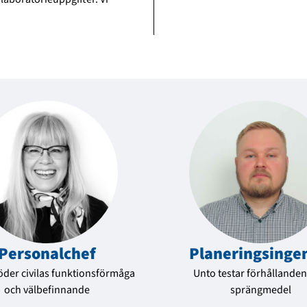
Personalchef
Planerings­inge
öder civilas funktionsförmåga
Unto testar förhållanden
och välbefinnande
sprängmedel