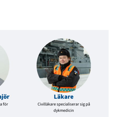
njör
Läkare
a för
Civilläkare specialiserar sig på
dykmedicin