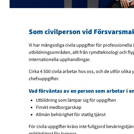
Som civilperson vid Försvarsma
Vi har mångsidiga civila uppgifter för professionella
utbildningsområden, allt från rymdteknologi och flygm
internationella upphandlingar.
Cirka 4 500 civila arbetar hos oss, och de utför olika 
chefsuppgifter.
Vad förväntas av en person som arbetar i en 
Utbildning som lämpar sig för uppgiften
Finskt medborgarskap
Allmän behörighet för statlig tjänst
För civila uppgifter krävs inte fullgjord beväringstjänst
militärtjänst för kvinnor.