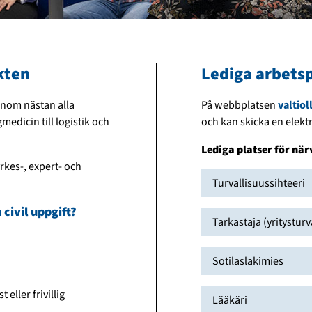
kten
Lediga arbetsp
 inom nästan alla
På webbplatsen
valtioll
edicin till logistik och
och kan skicka en elekt
Lediga platser för nä
yrkes-, expert- och
Turvallisuussihteeri
civil uppgift?
Tarkastaja (yritysturv
Sotilaslakimies
 eller frivillig
Lääkäri