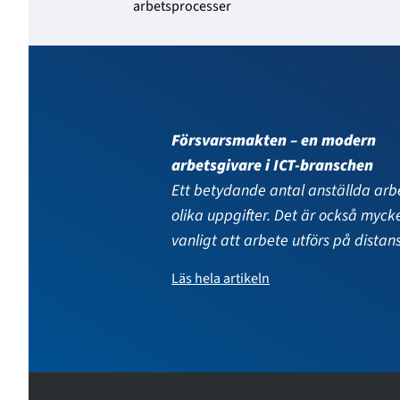
arbetsprocesser
Försvarsmakten satsar kraftigt 
personalens kompetens
Personalen kan regelbundet utveck
egen kompetens.
Läs hela artikeln
…