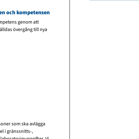
eten och kompetensen
kompetens genom att
lldas övergång till nya
rsoner som ska avlägga
l i gränssnitts-,
laboratorieuppgifter. Vi