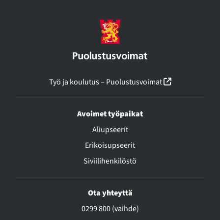
(linkki avautu
Työ ja koulutus – Puolustusvoimat
Avoimet työpaikat
Aliupseerit
Erikoisupseerit
Siviilihenkilöstö
Ota yhteyttä
0299 800 (vaihde)