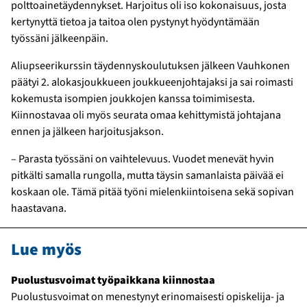
polttoainetäydennykset. Harjoitus oli iso kokonaisuus, josta
kertynyttä tietoa ja taitoa olen pystynyt hyödyntämään
työssäni jälkeenpäin.
Aliupseerikurssin täydennyskoulutuksen jälkeen Vauhkonen
päätyi 2. alokasjoukkueen joukkueenjohtajaksi ja sai roimasti
kokemusta isompien joukkojen kanssa toimimisesta.
Kiinnostavaa oli myös seurata omaa kehittymistä johtajana
ennen ja jälkeen harjoitusjakson.
– Parasta työssäni on vaihtelevuus. Vuodet menevät hyvin
pitkälti samalla rungolla, mutta täysin samanlaista päivää ei
koskaan ole. Tämä pitää työni mielenkiintoisena sekä sopivan
haastavana.
Lue myös
Puolustusvoimat työpaikkana kiinnostaa
Puolustusvoimat on menestynyt erinomaisesti opiskelija- ja