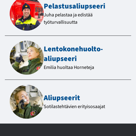
Pelastus­aliupseeri
Juha pelastaa ja edistää
työturvallisuutta
Lentokone­huolto­
aliupseeri
Emilia huoltaa Horneteja
Aliupseerit
Sotilastehtävien erityisosaajat