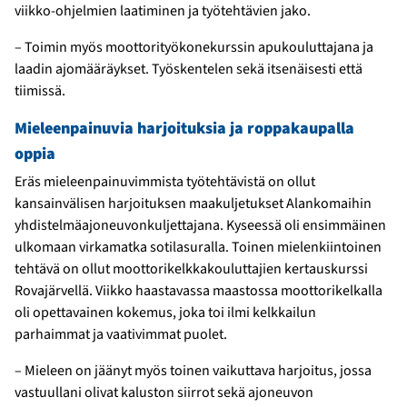
viikko-ohjelmien laatiminen ja työtehtävien jako.
– Toimin myös moottorityökonekurssin apukouluttajana ja
laadin ajomääräykset. Työskentelen sekä itsenäisesti että
tiimissä.
Mieleenpainuvia harjoituksia ja roppakaupalla
oppia
Eräs mieleenpainuvimmista työtehtävistä on ollut
kansainvälisen harjoituksen maakuljetukset Alankomaihin
yhdistelmäajoneuvonkuljettajana. Kyseessä oli ensimmäinen
ulkomaan virkamatka sotilasuralla. Toinen mielenkiintoinen
tehtävä on ollut moottorikelkkakouluttajien kertauskurssi
Rovajärvellä. Viikko haastavassa maastossa moottorikelkalla
oli opettavainen kokemus, joka toi ilmi kelkkailun
parhaimmat ja vaativimmat puolet.
– Mieleen on jäänyt myös toinen vaikuttava harjoitus, jossa
vastuullani olivat kaluston siirrot sekä ajoneuvon