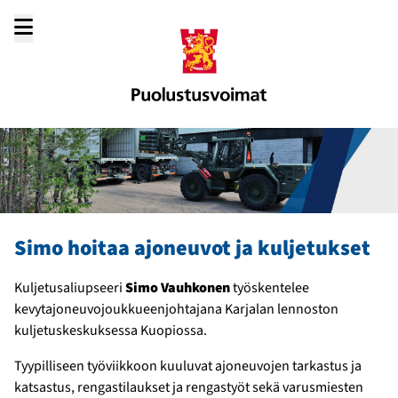
Siirry
sisältöön
Simo hoitaa ajoneuvot ja kuljetukset
Kuljetusaliupseeri
Simo Vauhkonen
työskentelee
kevytajoneuvojoukkueenjohtajana Karjalan lennoston
kuljetuskeskuksessa Kuopiossa.
Tyypilliseen työviikkoon kuuluvat ajoneuvojen tarkastus ja
katsastus, rengastilaukset ja rengastyöt sekä varusmiesten