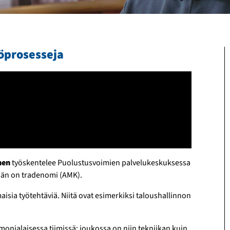
yöprosesseja
nen
työskentelee Puolustus­voimien palvelu­keskuksessa
 hän on tradenomi (AMK).
sia työ­tehtäviä. Niitä ovat esi­merkiksi talous­hallinnon
oni­alaisessa tiimissä; joukossa on niin tekniikan kuin