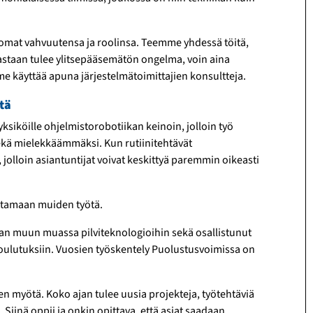
 on omat vahvuutensa ja roolinsa. Teemme yhdessä töitä,
staan tulee ylitse­pääsemätön ongelma, voin aina
mme käyttää apuna järjestelmä­toimittajien konsultteja.
tä
ksiköille ohjelmisto­robotiikan keinoin, jolloin työ
ä mielekkäämmäksi. Kun rutiini­tehtävät
olloin asian­tuntijat voivat keskittyä paremmin oikeasti
pottamaan muiden työtä.
n muun muassa pilvi­tekno­logioihin sekä osallistunut
koulutuksiin. Vuosien työskentely Puolustus­voimissa on
n myötä. Koko ajan tulee uusia projekteja, työ­tehtäviä
. Siinä oppii ja onkin opittava, että asiat saadaan