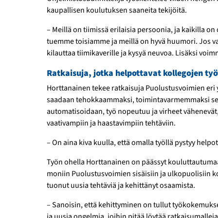
kaupallisen koulutuksen saaneita tekijöitä.
– Meillä on tiimissä erilaisia persoonia, ja kaikilla
tuemme toisiamme ja meillä on hyvä huumori. Jos va
kilauttaa tiimi­kaverille ja kysyä neuvoa. Lisäksi voi
Ratkaisuja, jotka helpottavat kollegojen työ
Horttanainen tekee ratkaisuja Puolustus­voimien eri y
saadaan tehokkaammaksi, toiminta­varmemmaksi sek
automatisoidaan, työ nopeutuu ja virheet vähenevät, j
vaativampiin ja haastavimpiin tehtäviin.
– On aina kiva kuulla, että omalla työllä pystyy hel
Työn ohella Horttanainen on päässyt kouluttautumaa
moniin Puolustus­voimien sisäisiin ja ulko­puolisiin 
tuonut uusia tehtäviä ja kehittänyt osaamista.
– Sanoisin, että kehittyminen on tullut työ­kokemukse
ja uusia ongelmia, joihin pitää löytää ratkaisu­malleja