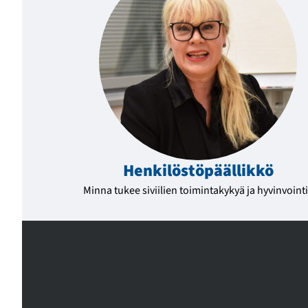
Henkilöstö­päällikkö
Minna tukee siviilien toimintakykyä ja hyvinvoint