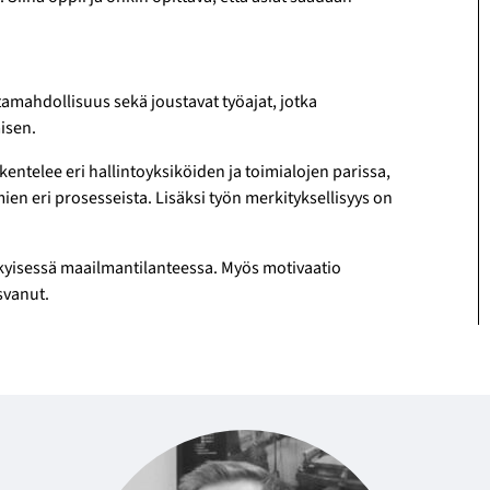
ta­mahdollisuus sekä joustavat työ­ajat, jotka
isen.
n­telee eri hallinto­yksiköiden ja toimi­alojen parissa,
ien eri prosesseista. Lisäksi työn merkityk­sellisyys on
ykyisessä maailman­tilanteessa. Myös motivaatio
svanut.