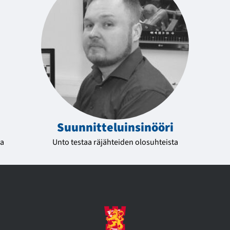
Suunnittelu­insinööri
ia
Unto testaa räjähteiden olosuhteista