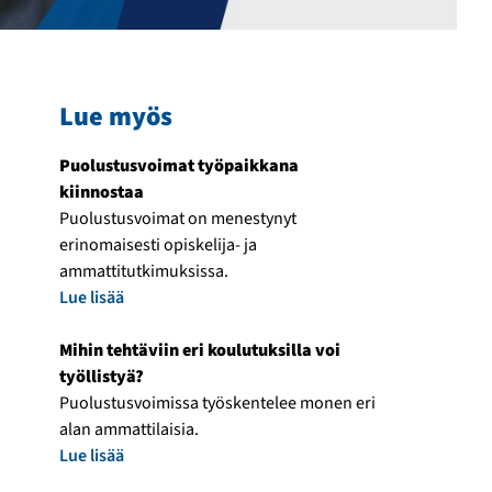
Lue myös
Puolustusvoimat työpaikkana
kiinnostaa
Puolustusvoimat on menestynyt
erinomaisesti opiskelija- ja
ammattitutkimuksissa.
Lue lisää
Mihin tehtäviin eri koulutuksilla voi
työllistyä?
Puolustusvoimissa työskentelee monen eri
alan ammattilaisia.
Lue lisää