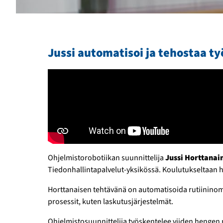
Jussi automatisoi ja tehostaa t
Ohjelmistorobotiikan suunnittelija
Jussi Horttanai
Tiedon­hallinta­palvelut-yksikössä. Koulutukseltaan
Horttanaisen tehtävänä on automatisoida rutiinin­omai
prosessit, kuten laskutus­järjestelmät.
Ohjelmistosuunnittelija työskentelee viiden hengen m