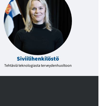
Siviili­henkilöstö
Tehtäviä teknologiasta terveydenhuoltoon