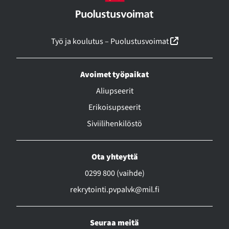
(linkki avautu
Työ ja koulutus – Puolustusvoimat
Avoimet työpaikat
Aliupseerit
Erikoisupseerit
Siviilihenkilöstö
Ota yhteyttä
0299 800 (vaihde)
rekrytointi.pvpalvk@mil.fi
Seuraa meitä