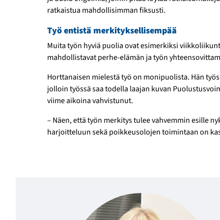
ratkaistua mahdollisimman fiksusti.
Työ entistä merkityksellisempää
Muita työn hyviä puolia ovat esimerkiksi viikko­liikun
mahdollistavat perhe-elämän ja työn yhteen­sovittam
Horttanaisen mielestä työ on moni­puolista. Hän työske
jolloin työssä saa todella laajan kuvan Puolustus­voim
viime aikoina vahvistunut.
– Näen, että työn merkitys tulee vahvemmin esille n
harjoitteluun sekä poikkeus­olojen toimintaan on ka