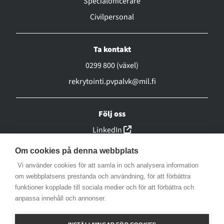
Specialofficerare
Civilpersonal
Ta kontakt
0299 800 (växel)
rekrytointi.pvpalvk@mil.fi
Följ oss
(linkki avautuu uuteen ikk
LinkedIn
(linkki avautuu uuteen ikk
Facebook
Om cookies på denna webbplats
(linkki avautuu uuteen ikk
Instagram
Vi använder cookies för att samla in och analysera information
(linkki avautuu uuteen ikk
om webbplatsens prestanda och användning, för att förbättra
YouTube
funktioner kopplade till sociala medier och för att förbättra och
(linkki avautuu uuteen ikkunaa
X
anpassa innehåll och annonser.