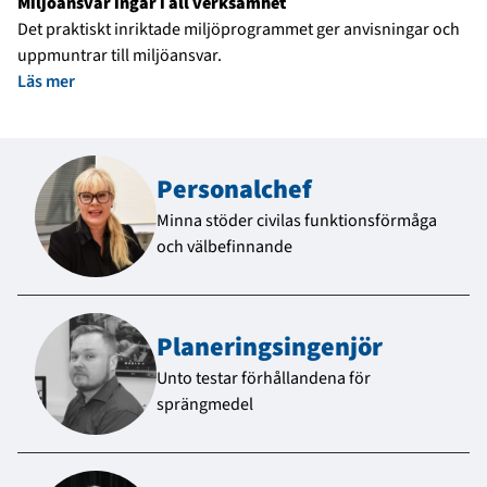
Miljöansvar ingår i all verksamhet
Det praktiskt inriktade miljöprogrammet ger anvisningar och
uppmuntrar till miljöansvar.
Läs mer
Personalchef
Minna stöder civilas funktionsförmåga
och välbefinnande
Planerings­ingenjör
Unto testar förhållandena för
sprängmedel