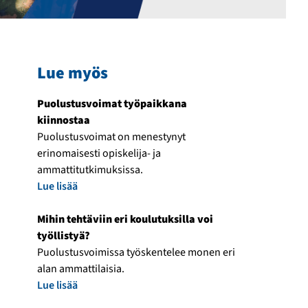
Lue myös
Puolustusvoimat työpaikkana
kiinnostaa
Puolustusvoimat on menestynyt
erinomaisesti opiskelija- ja
ammattitutkimuksissa.
Lue lisää
Mihin tehtäviin eri koulutuksilla voi
työllistyä?
Puolustusvoimissa työskentelee monen eri
alan ammattilaisia.
Lue lisää