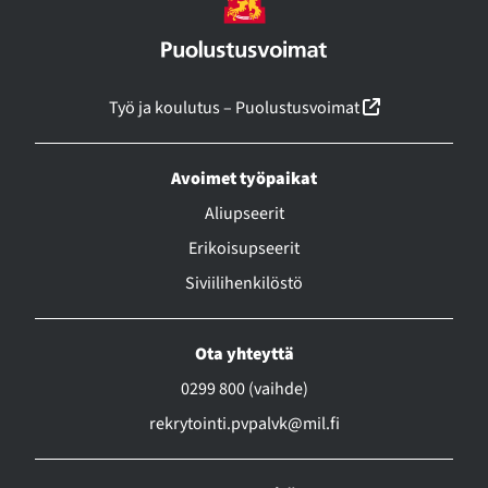
(linkki avautu
Työ ja koulutus – Puolustusvoimat
Avoimet työpaikat
Aliupseerit
Erikoisupseerit
Siviilihenkilöstö
Ota yhteyttä
0299 800 (vaihde)
rekrytointi.pvpalvk@mil.fi