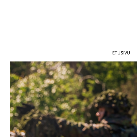
Siirry
sisältöön
ETUSIVU