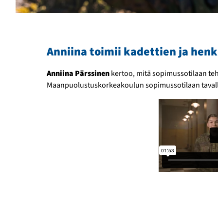
Anniina toimii kadettien ja hen
Anniina Pärssinen
kertoo, mitä sopimussotilaan teh
Maanpuolustuskorkeakoulun sopimussotilaan tavalli