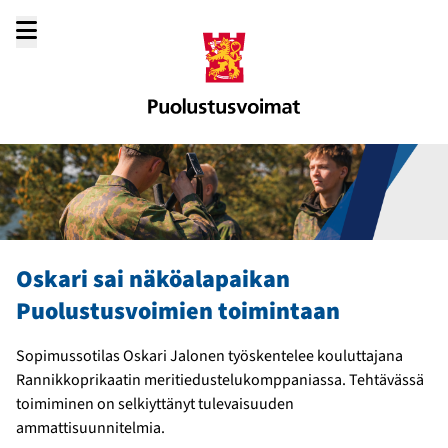
Siirry
sisältöön
Oskari sai näköalapaikan
Puolustusvoimien toimintaan
Sopimussotilas Oskari Jalonen työskentelee kouluttajana
Rannikkoprikaatin meritiedustelukomppaniassa. Tehtävässä
toimiminen on selkiyttänyt tulevaisuuden
ammattisuunnitelmia.