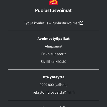
(linkki avautu
Työ ja koulutus – Puolustusvoimat
Avoimet työpaikat
Aliupseerit
Erikoisupseerit
Siviilihenkilöstö
Ota yhteyttä
0299 800 (vaihde)
rekrytointi.pvpalvk@mil.fi