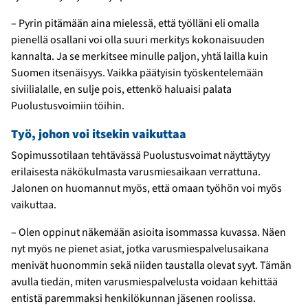
– Pyrin pitämään aina mielessä, että työlläni eli omalla
pienellä osallani voi olla suuri merkitys kokonaisuuden
kannalta. Ja se merkitsee minulle paljon, yhtä lailla kuin
Suomen itsenäisyys. Vaikka päätyisin työskentelemään
siviilialalle, en sulje pois, ettenkö haluaisi palata
Puolustusvoimiin töihin.
Työ, johon voi itsekin vaikuttaa
Sopimussotilaan tehtävässä Puolustusvoimat näyttäytyy
erilaisesta näkökulmasta varusmiesaikaan verrattuna.
Jalonen on huomannut myös, että omaan työhön voi myös
vaikuttaa.
– Olen oppinut näkemään asioita isommassa kuvassa. Näen
nyt myös ne pienet asiat, jotka varusmiespalvelusaikana
menivät huonommin sekä niiden taustalla olevat syyt. Tämän
avulla tiedän, miten varusmiespalvelusta voidaan kehittää
entistä paremmaksi henkilökunnan jäsenen roolissa.