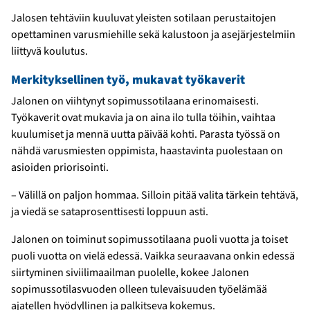
Jalosen tehtäviin kuuluvat yleisten sotilaan perustaitojen
opettaminen varusmiehille sekä kalustoon ja asejärjestelmiin
liittyvä koulutus.
Merkityksellinen työ, mukavat työkaverit
Jalonen on viihtynyt sopimussotilaana erinomaisesti.
Työkaverit ovat mukavia ja on aina ilo tulla töihin, vaihtaa
kuulumiset ja mennä uutta päivää kohti. Parasta työssä on
nähdä varusmiesten oppimista, haastavinta puolestaan on
asioiden priorisointi.
– Välillä on paljon hommaa. Silloin pitää valita tärkein tehtävä,
ja viedä se sataprosenttisesti loppuun asti.
Jalonen on toiminut sopimussotilaana puoli vuotta ja toiset
puoli vuotta on vielä edessä. Vaikka seuraavana onkin edessä
siirtyminen siviilimaailman puolelle, kokee Jalonen
sopimussotilasvuoden olleen tulevaisuuden työelämää
ajatellen hyödyllinen ja palkitseva kokemus.