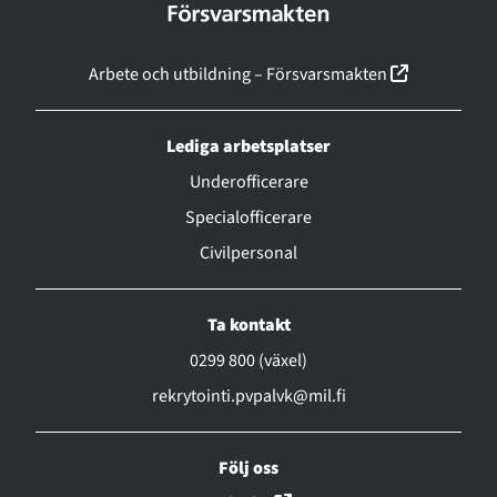
(linkki ava
Arbete och utbildning – Försvarsmakten
Lediga arbetsplatser
Underofficerare
Specialofficerare
Civilpersonal
Ta kontakt
0299 800 (växel)
rekrytointi.pvpalvk@mil.fi
Följ oss