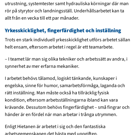
utrustning, systemtester samt hydrauliska körningar där man
rör på styrytor och landningsställ. Underhållsarbetet kan ta
allt från en vecka till ett par månader.
Yrkesskicklighet, fingerfärdighet och inställning
Trots en stark individuell yrkesskicklighet utförs arbetet sällan
helt ensam, eftersom arbetet i regel är ett teamarbete.
– I teamet lär man sig olika tekniker och arbetssätt av andra, i
synnerhet av mer erfarna mekaniker.
I arbetet behövs tålamod, logiskt tänkande, kunskaper i
engelska, sinne för humor, samarbetsförmåga, laganda och
rätt inställning. Man måste också ha tillräcklig fysisk
kondition, eftersom arbetsställningarna ibland kan vara
krävande. Dessutom behövs fingerfärdighet – små fingrar och
händer är en fördel när man arbetar i trånga utrymmen.
Enligt Hietanen är arbetet i sig och den fantastiska
arbetsgemenskapen det bästa med uppgiften.