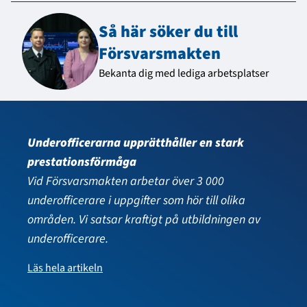
Så här söker du till
Försvarsmakten
Bekanta dig med lediga arbetsplatser
Specialofficerarna är högskoleutbildade
sakkunniga
Vid Försvarsmakten arbetar cirka 800
specialofficerare. De innehar militära tjänster och
är diplomingenjörer, ingenjörer, läkare, präster
eller kapellmästare till utbildningen.
Läs hela artikeln