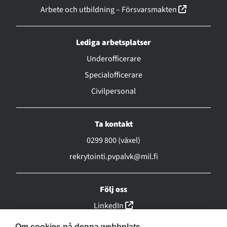
(linkki ava
Arbete och utbildning – Försvarsmakten
Lediga arbetsplatser
Underofficerare
Specialofficerare
Civilpersonal
Ta kontakt
0299 800 (växel)
rekrytointi.pvpalvk@mil.fi
Följ oss
(linkki avautuu uuteen ikk
LinkedIn
(linkki avautuu uuteen ikk
Facebook
Om cookies på denna webbplats