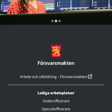
(linkki ava
Arbete och utbildning – Försvarsmakten
Lediga arbetsplatser
Underofficerare
Specialofficerare