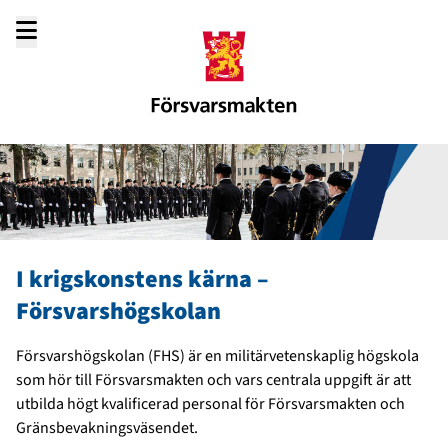
Gå
till
innehållet
I krigskonstens kärna –
Försvarshögskolan
Försvarshögskolan (FHS) är en militärvetenskaplig högskola
som hör till Försvarsmakten och vars centrala uppgift är att
utbilda högt kvalificerad personal för Försvarsmakten och
Gränsbevakningsväsendet.