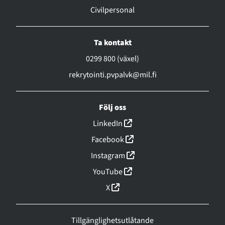
Civilpersonal
Ta kontakt
0299 800 (växel)
rekrytointi.pvpalvk@mil.fi
Följ oss
(linkki avautuu uuteen ikk
LinkedIn
(linkki avautuu uuteen ikk
Facebook
(linkki avautuu uuteen ikk
Instagram
(linkki avautuu uuteen ikk
YouTube
(linkki avautuu uuteen ikkunaa
X
Tillgänglighetsutlåtande