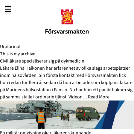
Gå
till
innehållet
Uratarinat
This is my archive
Civilläkare specialiserar sig på dykmedicin
Läkare Elina Haikonen har erfarenhet av olika slags arbetsplatser
inom hälsovården. Sin första kontakt med Försvarsmakten fick
hon redan för flera år sedan då hon arbetade som köptjänstläkare
på Marinens hälsostation i Pansio. Nu har hon ett par år bakom sig
på samma ställe i ordinarie tjänst. Videon…
Read More
En militär omgivning ökar läkarens kunnande