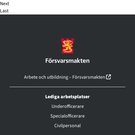
Next
Last
(linkki ava
Arbete och utbildning – Försvarsmakten
Lediga arbetsplatser
Underofficerare
Specialofficerare
Civilpersonal