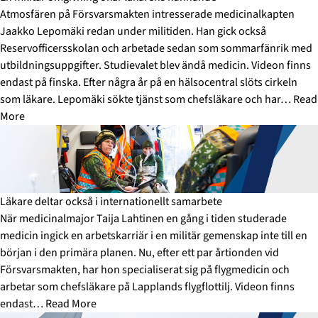
Atmosfären på Försvarsmakten intresserade medicinalkapten
Jaakko Lepomäki redan under militiden. Han gick också
Reservofficersskolan och arbetade sedan som sommarfänrik med
utbildningsuppgifter. Studievalet blev ändå medicin. Videon finns
endast på finska. Efter några år på en hälsocentral slöts cirkeln
som läkare. Lepomäki sökte tjänst som chefsläkare och har…
Read
More
Läkare deltar också i internationellt samarbete
När medicinalmajor Taija Lahtinen en gång i tiden studerade
medicin ingick en arbetskarriär i en militär gemenskap inte till en
början i den primära planen. Nu, efter ett par årtionden vid
Försvarsmakten, har hon specialiserat sig på flygmedicin och
arbetar som chefsläkare på Lapplands flygflottilj. Videon finns
endast…
Read More