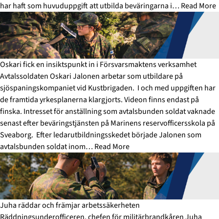
har haft som huvuduppgift att utbilda beväringarna i…
Read More
Oskari fick en insiktspunkt in i Försvarsmaktens verksamhet
Avtalssoldaten Oskari Jalonen arbetar som utbildare på
sjöspaningskompaniet vid Kustbrigaden. I och med uppgiften har
de framtida yrkesplanerna klargjorts. Videon finns endast på
finska. Intresset för anställning som avtalsbunden soldat vaknade
senast efter beväringstjänsten på Marinens reservofficersskola på
Sveaborg. Efter ledarutbildningsskedet började Jalonen som
avtalsbunden soldat inom…
Read More
Juha räddar och främjar arbetssäkerheten
Räddningsunderofficeren, chefen för militärbrandkåren Juha