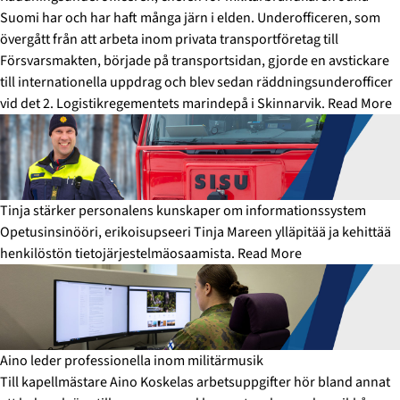
Suomi har och har haft många järn i elden. Underofficeren, som
övergått från att arbeta inom privata transportföretag till
Försvarsmakten, började på transportsidan, gjorde en avstickare
till internationella uppdrag och blev sedan räddningsunderofficer
vid det 2. Logistikregementets marindepå i Skinnarvik.
Read More
Tinja stärker personalens kunskaper om informationssystem
Opetusinsinööri, erikoisupseeri Tinja Mareen ylläpitää ja kehittää
henkilöstön tietojärjestelmäosaamista.
Read More
Aino leder professionella inom militärmusik
Till kapellmästare Aino Koskelas arbetsuppgifter hör bland annat