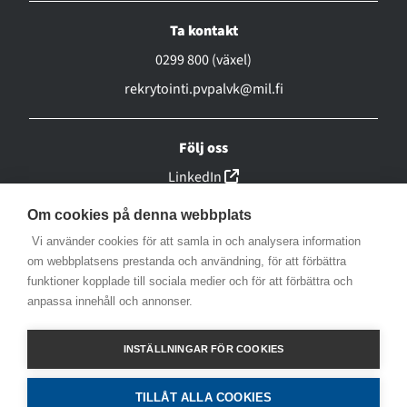
Ta kontakt
0299 800 (växel)
rekrytointi.pvpalvk@mil.fi
Följ oss
(linkki avautuu uuteen ikk
LinkedIn
(linkki avautuu uuteen ikk
Facebook
Om cookies på denna webbplats
(linkki avautuu uuteen ikk
Instagram
Vi använder cookies för att samla in och analysera information
(linkki avautuu uuteen ikk
om webbplatsens prestanda och användning, för att förbättra
YouTube
funktioner kopplade till sociala medier och för att förbättra och
(linkki avautuu uuteen ikkunaa
X
anpassa innehåll och annonser.
Tillgänglighetsutlåtande
INSTÄLLNINGAR FÖR COOKIES
Information om kakor
TILLÅT ALLA COOKIES