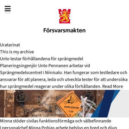
Gå
till
innehållet
Uratarinat
This is my archive
Unto testar förhållandena för sprängmedel
Planeringsingenjör Unto Pennanen arbetar vid
Sprängmedelscentret i Niinisalo. Han fungerar som testledare och
ansvarar för att planera, leda och utveckla tester för att undersöka
hur sprängmedel reagerar under olika förhållanden.
Read More
Minna stöder civilas funktionsförmåga och välbefinnande
I personalchef Minna Pohjas arbete behövs en bred och djup