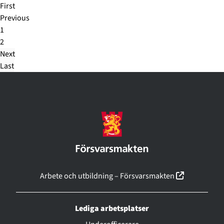
First
Previous
1
2
Next
Last
(linkki ava
Arbete och utbildning – Försvarsmakten
Lediga arbetsplatser